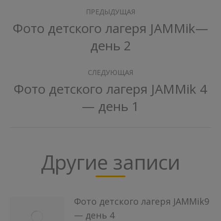
Навигация
ПРЕДЫДУЩАЯ
по
Фото детского лагеря JAMMik—
Предыдущая
день 2
записям
запись:
СЛЕДУЮЩАЯ
Фото детского лагеря JAMMik 4
Следующая
— день 1
запись:
Другие записи
Фото детского лагеря JAMMik9
— день 4