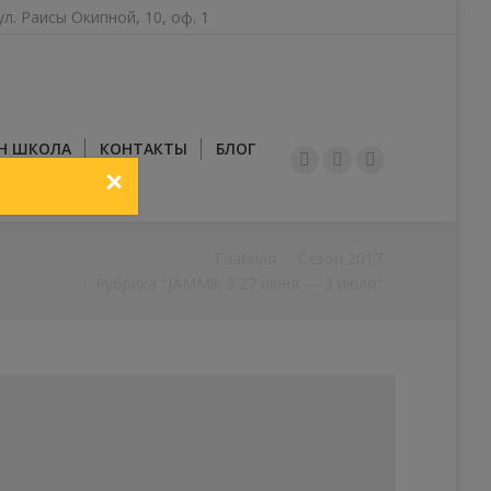
ул. Раисы Окипной, 10, оф. 1
Н ШКОЛА
КОНТАКТЫ
БЛОГ
YouTube
Facebook
Instagram
ЗАКРИТИ
Вы здесь:
Главная
Сезон 2017
Рубрика "JAMMik 3 27 июня — 3 июля"