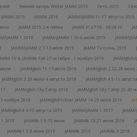
елей
Зимний лагерь Winter JAMM 2019
Лето 2015
Сез
iJAMM 2015
iJAMM 2016
JAMM/iJAMM 11-17 августа 2019
мена
JAMM 2015 2-я смена
JAMM 31.07.16 - 08.08.16
JA
M/iJAMM 1 2018
JAMM/iJAMM 1 30-6 июля 2019
JAMM/iJAM
8
JAMM/iJAMM 2 7-13 июля 2019
JAMM TV осень 2015
JAMM TV & JAMMik Fall 27 октября - 1 ноября 2019
JAMMglish/
 июля
JAMMglish 11-17 июля 2016
JAMMglish 2 22-28 июля 
JAMMglish 3 29 июля-4 августа 2018
JAMMglish 4 5-11 август
017
JAMMglish City Camp 2018
JAMMglish City Camp 25-30 
- 3 ноября 2018
JAMMglish1/Ener JAMM 14-20 июля 2019
JA
JAMMglish4 4-10 августа 2019
JAMM/iJAMM 1 2017
JAMM/i
 1 2018
JAMMik 1 9-15 июня
JAMMik 15-21 июня 2016
J
JAMMik1 2-8 июня 2019
JAMMik 2015
JAMMik 3 2018