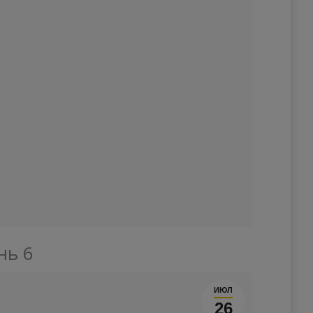
нь 6
ИЮЛ
26