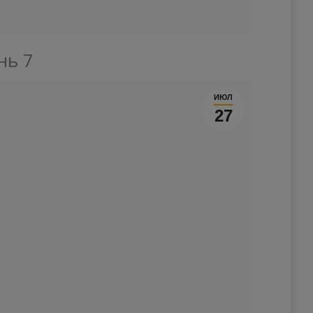
нь 7
ИЮЛ
27