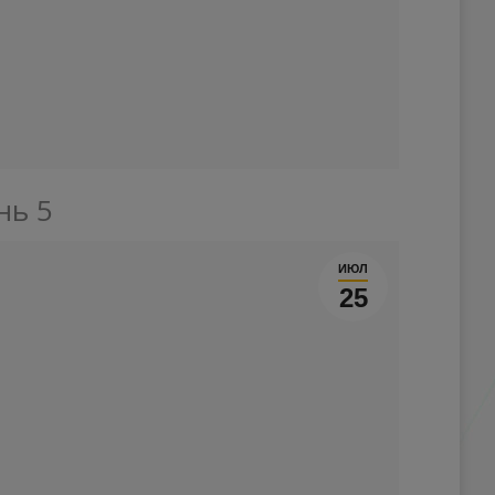
нь 5
ИЮЛ
25