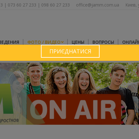
33
|
073 60 27 233
|
098 60 27 233
office@jamm.com.ua
Киев, 
ВЕДЕНИЯ
ФОТО / ВИДЕО
ЦЕНЫ
ВОПРОСЫ
ОНЛАЙ
ПРИЄДНАТИСЯ