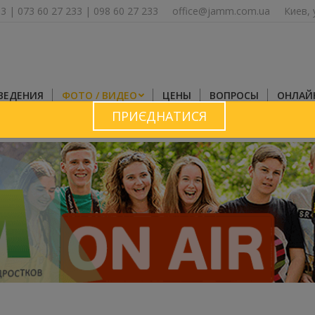
33
|
073 60 27 233
|
098 60 27 233
office@jamm.com.ua
Киев, 
ВЕДЕНИЯ
ФОТО / ВИДЕО
ЦЕНЫ
ВОПРОСЫ
ОНЛАЙ
ПРИЄДНАТИСЯ