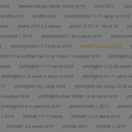
елей
Зимний лагерь Winter JAMM 2019
Лето 2015
Сез
iJAMM 2015
iJAMM 2016
JAMM/iJAMM 11-17 августа 2019
мена
JAMM 2015 2-я смена
JAMM 31.07.16 - 08.08.16
JA
M/iJAMM 1 2018
JAMM/iJAMM 1 30-6 июля 2019
JAMM/iJAM
8
JAMM/iJAMM 2 7-13 июля 2019
JAMM TV осень 2015
JAMM TV & JAMMik Fall 27 октября - 1 ноября 2019
JAMMglish/
 июля
JAMMglish 11-17 июля 2016
JAMMglish 2 22-28 июля 
JAMMglish 3 29 июля-4 августа 2018
JAMMglish 4 5-11 август
017
JAMMglish City Camp 2018
JAMMglish City Camp 25-30 
- 3 ноября 2018
JAMMglish1/Ener JAMM 14-20 июля 2019
JA
JAMMglish4 4-10 августа 2019
JAMM/iJAMM 1 2017
JAMM/i
 1 2018
JAMMik 1 9-15 июня
JAMMik 15-21 июня 2016
J
JAMMik1 2-8 июня 2019
JAMMik 2015
JAMMik 3 2018