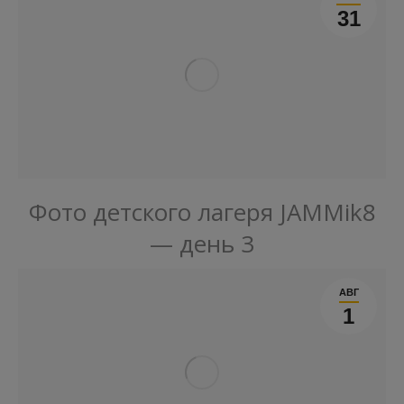
31
Фото детского лагеря JAMMik8
— день 3
АВГ
1