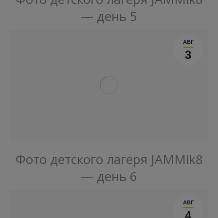
— день 5
АВГ
3
Фото детского лагеря JAMMik8
— день 6
АВГ
4