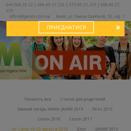
044 568 20 22
|
066 60 27 233
|
073 60 27 233
|
098 60 27
233
office@jamm.com.ua
Киев, ул. Раисы Окипной, 10, оф. 1
ПРИЄДНАТИСЯ
ЗА
Показать все
Статьи для родителей
Зимний лагерь Winter JAMM 2019
Лето 2015
Сезон 2016
Сезон 2017
Air Camp 19-25 августа 2018
Блог
iJAMM 2015