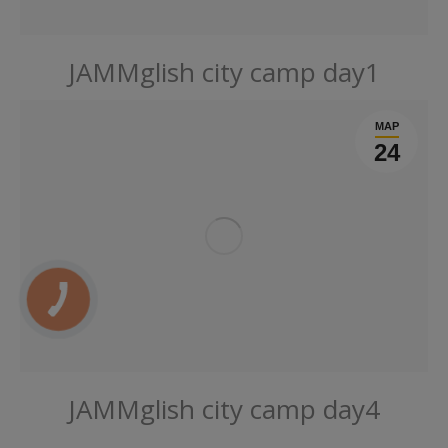
JAMMglish city camp day1
МАР
24
JAMMglish city camp day4